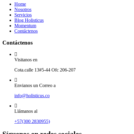
Home
Nosotros
Servicios
Blog Holisticus
Momentum
Contáctenos
Contáctenos
Visitanos en
Cota.calle 13#5-44 Ofc 206-207
Envianos un Correo a
info@holisticus.co
Llámanos al
+57(300 2830955)
Síguenos en redes sociales